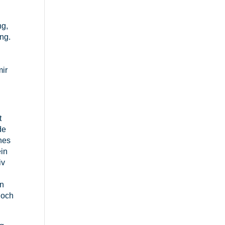
ng,
ng.
n
mir
t
de
nes
ein
iv
en
noch