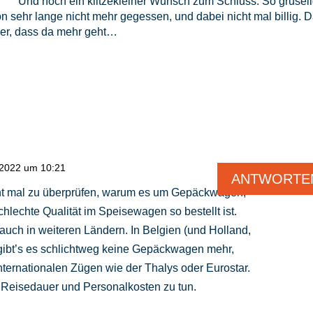
Und noch ein klitzekleiner Wunsch zum Schluss: So grusel
sehr lange nicht mehr gegessen, und dabei nicht mal billig. 
cher, dass da mehr geht…
 2022 um 10:21
ANTWORTE
ant mal zu überprüfen, warum es um Gepäckwagen,
lechte Qualität im Speisewagen so bestellt ist.
ch in weiteren Ländern. In Belgien (und Holland,
 gibt’s es schlichtweg keine Gepäckwagen mehr,
nternationalen Zügen wie der Thalys oder Eurostar.
r Reisedauer und Personalkosten zu tun.