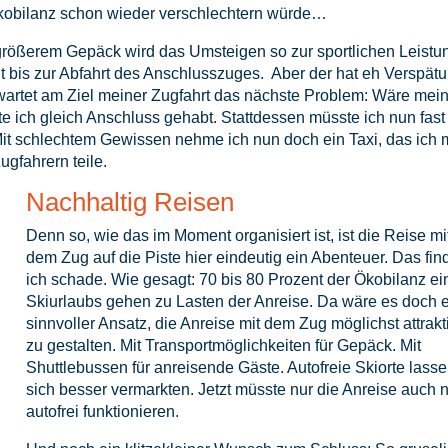
obilanz schon wieder verschlechtern würde…
t größerem Gepäck wird das Umsteigen so zur sportlichen Leistu
 bis zur Abfahrt des Anschlusszuges. Aber der hat eh Verspätu
 wartet am Ziel meiner Zugfahrt das nächste Problem: Wäre mei
e ich gleich Anschluss gehabt. Stattdessen müsste ich nun fast
it schlechtem Gewissen nehme ich nun doch ein Taxi, das ich 
ugfahrern teile.
Nachhaltig Reisen
Denn so, wie das im Moment organisiert ist, ist die Reise mi
dem Zug auf die Piste hier eindeutig ein Abenteuer. Das fin
ich schade. Wie gesagt: 70 bis 80 Prozent der Ökobilanz ei
Skiurlaubs gehen zu Lasten der Anreise. Da wäre es doch 
sinnvoller Ansatz, die Anreise mit dem Zug möglichst attrakt
zu gestalten. Mit Transportmöglichkeiten für Gepäck. Mit
Shuttlebussen für anreisende Gäste. Autofreie Skiorte lass
sich besser vermarkten. Jetzt müsste nur die Anreise auch 
autofrei funktionieren.