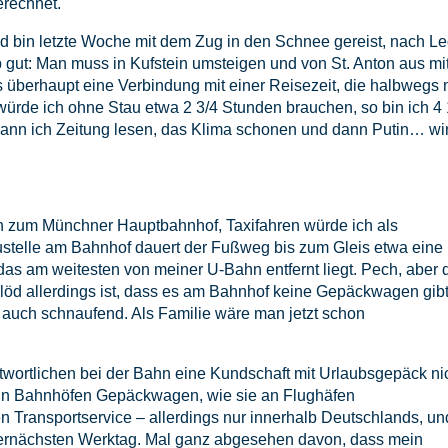
erechnet.
bin letzte Woche mit dem Zug in den Schnee gereist, nach L
b gut: Man muss in Kufstein umsteigen und von St. Anton aus mi
 überhaupt eine Verbindung mit einer Reisezeit, die halbwegs 
würde ich ohne Stau etwa 2 3/4 Stunden brauchen, so bin ich 4 
kann ich Zeitung lesen, das Klima schonen und dann Putin… wi
n zum Münchner Hauptbahnhof, Taxifahren würde ich als
elle am Bahnhof dauert der Fußweg bis zum Gleis etwa eine
, das am weitesten von meiner U-Bahn entfernt liegt. Pech, aber 
blöd allerdings ist, dass es am Bahnhof keine Gepäckwagen gibt
 auch schnaufend. Als Familie wäre man jetzt schon
antwortlichen bei der Bahn eine Kundschaft mit Urlaubsgepäck ni
 in Bahnhöfen Gepäckwagen, wie sie an Flughäfen
en Transportservice – allerdings nur innerhalb Deutschlands, un
bernächsten Werktag. Mal ganz abgesehen davon, dass mein