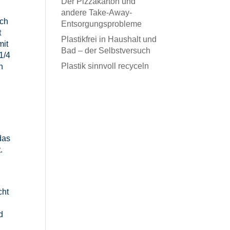
Der Pizzakarton und
andere Take-Away-
ech
Entsorgungsprobleme
t
Plastikfrei in Haushalt und
mit
Bad – der Selbstversuch
1/4
Plastik sinnvoll recyceln
n
das
.
cht
d