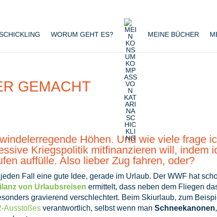
 SCHICKLING
WORUM GEHT ES?
MEINE BÜCHER
M
ER GEMACHT
hwindelerregende Höhen. Und wie viele frage i
essive Kriegspolitik mitfinanzieren will, indem i
en auffülle. Also lieber Zug fahren, oder?
 jeden Fall eine gute Idee, gerade im Urlaub. Der WWF hat sch
ilanz von Urlaubsreisen
ermittelt, dass neben dem Fliegen da
sonders gravierend verschlechtert. Beim Skiurlaub, zum Beispi
2-Ausstoßes
verantwortlich, selbst wenn man
Schneekanonen