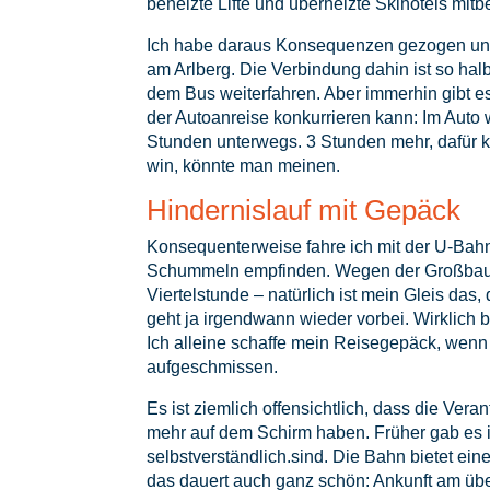
beheizte Lifte und überheizte Skihotels mitb
Ich habe daraus Konsequenzen gezogen und 
am Arlberg. Die Verbindung dahin ist so hal
dem Bus weiterfahren. Aber immerhin gibt es
der Autoanreise konkurrieren kann: Im Auto 
Stunden unterwegs. 3 Stunden mehr, dafür 
win, könnte man meinen.
Hindernislauf mit Gepäck
Konsequenterweise fahre ich mit der U-Bah
Schummeln empfinden. Wegen der Großbaust
Viertelstunde – natürlich ist mein Gleis das
geht ja irgendwann wieder vorbei. Wirklich 
Ich alleine schaffe mein Reisegepäck, wenn
aufgeschmissen.
Es ist ziemlich offensichtlich, dass die Ver
mehr auf dem Schirm haben. Früher gab es
selbstverständlich.sind. Die Bahn bietet ein
das dauert auch ganz schön: Ankunft am ü